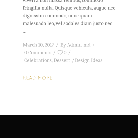
viverra non massa tempus, commodo
fringilla nulla. Quisque vehicula, augue nec
dignissim commodo, nunc quam
malesuada leo, vel sodales diam justo nec
March 10, 2017
By
Admin_md
0 Comments
0
Celebrations
,
Dessert
Design Ideas
READ MORE