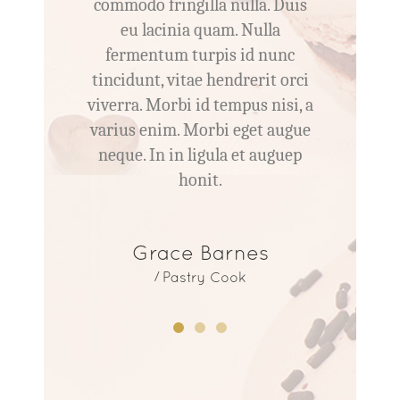
uis
commodo fringilla nulla. Duis
co
eu lacinia quam. Nulla
nc
fermentum turpis id nunc
f
orci
tincidunt, vitae hendrerit orci
tin
si, a
viverra. Morbi id tempus nisi, a
viv
ugue
varius enim. Morbi eget augue
var
uep
neque. In in ligula et auguep
ne
honit.
Grace Barnes
De
Pastry Cook