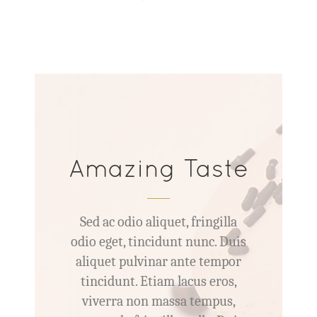
Amazing Taste
lla
Sed ac odio aliquet, fringilla
Se
Duis
odio eget, tincidunt nunc. Duis
odi
por
aliquet pulvinar ante tempor
al
s,
tincidunt. Etiam lacus eros,
t
s,
viverra non massa tempus,
v