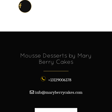
Mousse Desserts by Mary
Berry Cakes
+13129006178
info@maryberrycakes.com